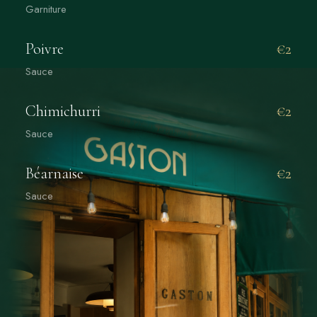
Garniture
Poivre
€2
Sauce
Chimichurri
€2
Sauce
Béarnaise
€2
Sauce