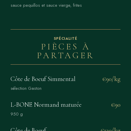
sauce pequillos et sauce vierge, frites
SPÉCIALITÉ
PIÈCES À
PARTAGER
Côte de Boeuf Simmental
€90/kg
sélection Gaston
L-BONE Normand maturée
€90
950 g
Côte de Boeuf
€130/kg