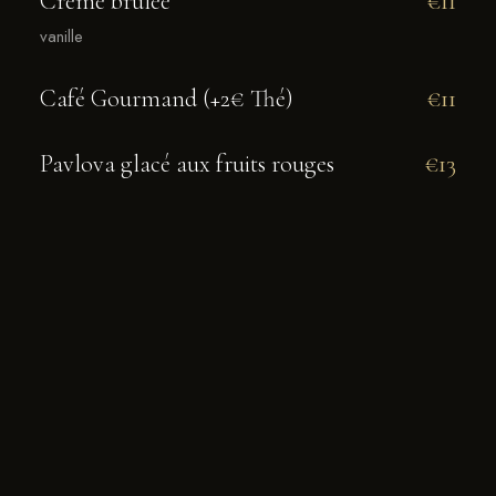
Crème brûlée
€11
vanille
Café Gourmand (+2€ Thé)
€11
Pavlova glacé aux fruits rouges
€13