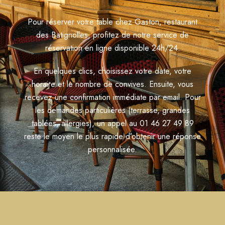
Pour réserver votre table chez Gaston, restaurant
des Batignolles, profitez de notre service de
réservation en ligne disponible 24h/24.
En quelques clics, choisissez votre date, votre
horaire et le nombre de convives. Ensuite, vous
recevez une confirmation immédiate par email. Pour
les demandes particulières (terrasse, grandes
tablées, allergies), un appel au 01 46 27 49 89
reste le moyen le plus rapide d’obtenir une réponse
personnalisée.