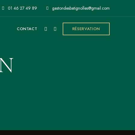
01 46 27 49 89
gastondesbatignolles@gmail.com
CONTACT
RÉSERVATION
ON