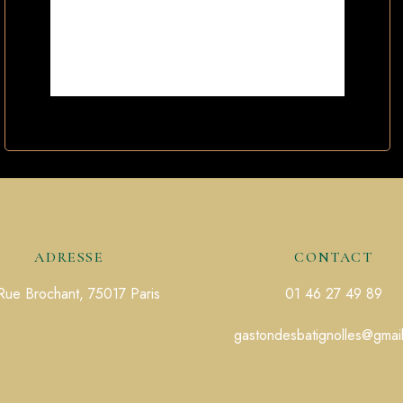
ADRESSE
CONTACT
Rue Brochant, 75017 Paris
01 46 27 49 89
gastondesbatignolles@gmai