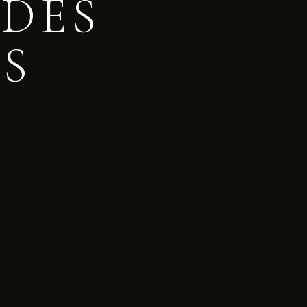
DES
S