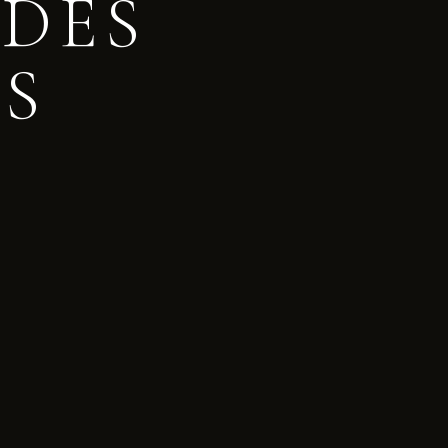
DES
S