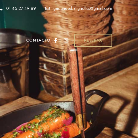
01 46 27 49 89
gastondesbatignolles@gmail.com
CONTACTO
RESERVA